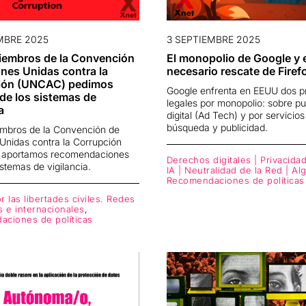
MBRE 2025
3 SEPTIEMBRE 2025
embros de la Convención
El monopolio de Google y 
nes Unidas contra la
necesario rescate de Firef
ión (UNCAC) pedimos
Google enfrenta en EEUU dos p
de los sistemas de
legales por monopolio: sobre pu
a
digital (Ad Tech) y por servicios
búsqueda y publicidad.
bros de la Convención de
Unidas contra la Corrupción
 aportamos recomendaciones
Derechos digitales | Privacidad
istemas de vigilancia.
IA | Neutralidad de la Red | Al
Recomendaciones de políticas
 las libertades civiles. Redes
s e internacionales
,
ciones de políticas