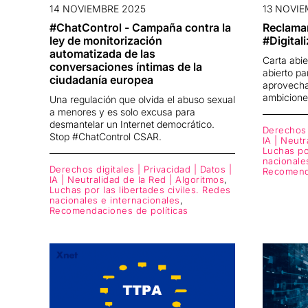
14 NOVIEMBRE 2025
13 NOVIE
#ChatControl - Campaña contra la
Reclama
ley de monitorización
#Digital
automatizada de las
Carta abie
conversaciones íntimas de la
abierto pa
ciudadanía europea
aprovechar
ambicione
Una regulación que olvida el abuso sexual
a menores y es solo excusa para
desmantelar un Internet democrático.
Derechos d
Stop #ChatControl CSAR.
IA | Neutr
Luchas por
nacionale
Derechos digitales | Privacidad | Datos |
Recomenda
IA | Neutralidad de la Red | Algoritmos
,
Luchas por las libertades civiles. Redes
nacionales e internacionales
,
Recomendaciones de políticas