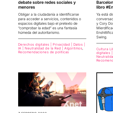
Barcelon
debate sobre redes sociales y
libro #En
menores
Ya está di
Obligar a la ciudadanía a identificarse
conversac
para acceder a servicios, contenidos o
y Cory Do
espacios digitales bajo el pretexto de
Mierdifica
“comprobar la edad” es una fantasía
Enshittific
húmeda del autoritarismo.
Swing.
Derechos digitales | Privacidad | Datos |
IA | Neutralidad de la Red | Algoritmos
,
Cultura Li
Recomendaciones de políticas
digitales 
Neutralid
Recomenda