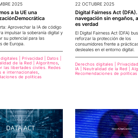
MBRE 2025
22 OCTUBRE 2025
mos a la UE una
Digital Fairness Act (DFA)
izaciónDemocrática
navegación sin engaños, a 
es verdad
rta: Aprovechar la IA de código
ra impulsar la soberanía digital y
El Digital Fairness Act (DFA) bu
 su potencial para las
reforzar la protección de los
s de Europa.
consumidores frente a práctica
desleales en el entorno digital.
igitales | Privacidad | Datos |
alidad de la Red | Algoritmos
,
Derechos digitales | Privacidad
 las libertades civiles. Redes
IA | Neutralidad de la Red | Al
s e internacionales
,
Recomendaciones de políticas
ciones de políticas