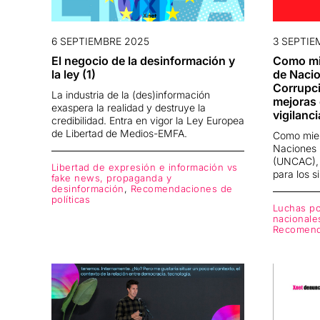
6 SEPTIEMBRE 2025
3 SEPTIE
El negocio de la desinformación y
Como mi
la ley (1)
de Nacio
Corrupc
La industria de la (des)información
mejoras 
exaspera la realidad y destruye la
vigilanci
credibilidad. Entra en vigor la Ley Europea
de Libertad de Medios-EMFA.
Como miem
Naciones 
(UNCAC),
Libertad de expresión e información vs
para los s
fake news, propaganda y
desinformación
,
Recomendaciones de
políticas
Luchas por
nacionale
Recomenda