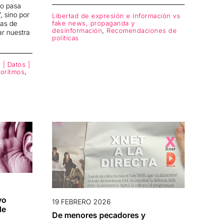
no pasa
’, sino por
Libertad de expresión e información vs
fake news, propaganda y
cas de
desinformación
,
Recomendaciones de
ar nuestra
políticas
 | Datos |
goritmos
,
vo
19 FEBRERO 2026
de
De menores pecadores y