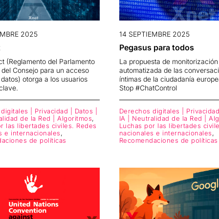
EMBRE 2025
14 SEPTIEMBRE 2025
t
Pegasus para todos
ct (Reglamento del Parlamento
La propuesta de monitorización
 del Consejo para un acceso
automatizada de las conversac
s datos) otorga a los usuarios
íntimas de la ciudadanía europ
clave.
Stop #ChatControl
igitales | Privacidad | Datos |
Derechos digitales | Privacidad
alidad de la Red | Algoritmos
,
IA | Neutralidad de la Red | Al
 las libertades civiles. Redes
Luchas por las libertades civi
s e internacionales
,
nacionales e internacionales
,
ciones de políticas
Recomendaciones de políticas