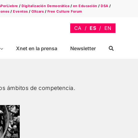
sPorLiebre
/
Digitalización Democrática
/
en Educación
/
DSA
/
iones
/
Eventos
/
OXcars
/
Free Culture Forum
Xnet en la prensa
Newsletter
ros ámbitos de competencia.