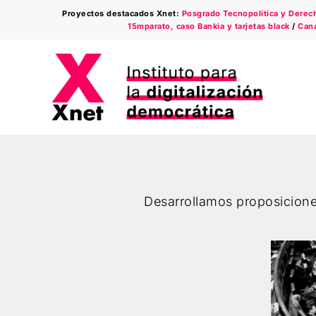
Saltar
Proyectos destacados Xnet:
Posgrado Tecnopolítica y Derecho
al
15mparato, caso Bankia y tarjetas black
/
Cana
contenido
Desarrollamos proposicione