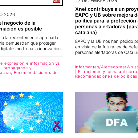
22 DICIEMBRE 2025
Xnet contribuye a un proy
O 2026
EAPC y UB sobre mejora d
política para la protección
el negocio de la
personas alertadoras (para
mación es posible
catalana)
o la recientemente aprobada
EAPC y la UB nos han pedido pa
rnia demuestran que proteger
en vista de la futura ley de def
igitales no frena la innovación.
personas alertadoras de Catalu
de expresión e información vs
Informantes/Alertadores/Whis
, propaganda y
| Filtraciones y lucha anticorr
ación
,
Recomendaciones de
Recomendaciones de políticas