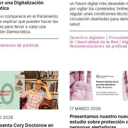
r una Digitalización
un futuro digital más deseable 
tica
por vigilar los contenidos ‘online
regular unas condiciones técni
vi comparece en el Parlamento
circulación diseñadas para dañ
a explicar qué pueden hacer las
salud.
nes para llevar a cabo una
ción Democrática.
Derechos digitales | Privacidad
IA | Neutralidad de la Red | Al
ciones de políticas
Recomendaciones de políticas
17 MARZO 2026
Presentamos nuestro nue
O 2026
estudio sobre protección 
esenta Cory Doctorow en
personas alertadoras