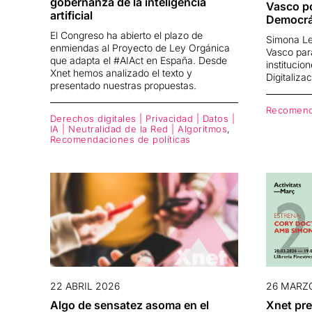
gobernanza de la inteligencia
Vasco po
artificial
Democrá
El Congreso ha abierto el plazo de
Simona Le
enmiendas al Proyecto de Ley Orgánica
Vasco par
que adapta el #AIAct en España. Desde
institucio
Xnet hemos analizado el texto y
Digitaliza
presentado nuestras propuestas.
Recomenda
Derechos digitales | Privacidad | Datos |
IA | Neutralidad de la Red | Algoritmos
,
Recomendaciones de políticas
26 MARZ
22 ABRIL 2026
Xnet pr
Algo de sensatez asoma en el