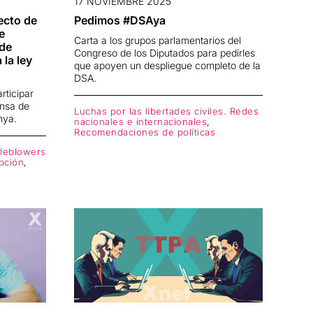
17 NOVIEMBRE 2025
ecto de
Pedimos #DSAya
e
Carta a los grupos parlamentarios del
 de
Congreso de los Diputados para pedirles
 la ley
que apoyen un despliegue completo de la
DSA.
rticipar
ensa de
Luchas por las libertades civiles. Redes
nya.
nacionales e internacionales
,
Recomendaciones de políticas
tleblowers
upción
,