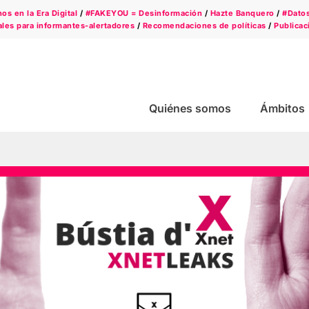
s en la Era Digital
/
#FAKEYOU = Desinformación
/
Hazte Banquero
/
#Dato
les para informantes-alertadores
/
Recomendaciones de políticas
/
Publicac
Quiénes somos
Ámbitos