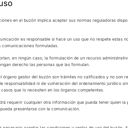
uso
iones en el buzón implica aceptar sus normas reguladoras dispon
municación es responsable si hace un uso que no respete estas n
as comunicaciones formuladas.
an, en ningún caso, la formulación de un recurso administrativo,
tengan derecho las personas que las formulan.
l órgano gestor del buzón son trámites no calificados y no son re
de responsabilidad ni de vulneración del ordenamiento jurídico si
 casos que lo necesiten en los órganos competentes.
drá requerir cualquier otra información que pueda tener quien la 
 pueda presentarse con la comunicación.
s necesario aceptar las condiciones y reglas de uso del buzón. Al