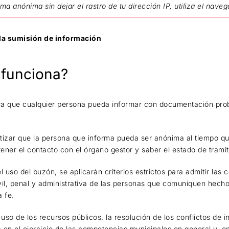
ma anónima sin dejar el rastro de tu dirección IP, utiliza el nave
 la sumisión de información
 funciona?
ra que cualquier persona pueda informar con documentación prob
izar que la persona que informa pueda ser anónima al tiempo qu
ner el contacto con el órgano gestor y saber el estado de tramit
l uso del buzón, se aplicarán criterios estrictos para admitir las
ivil, penal y administrativa de las personas que comuniquen hec
a fe.
o uso de los recursos públicos, la resolución de los conflictos de in
a en el ejercicio de las competencias municipales en general y, e