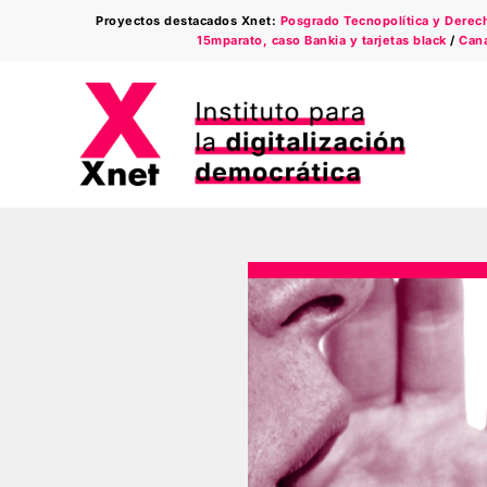
Saltar
Proyectos destacados Xnet:
Posgrado Tecnopolítica y Derecho
al
15mparato, caso Bankia y tarjetas black
/
Cana
contenido