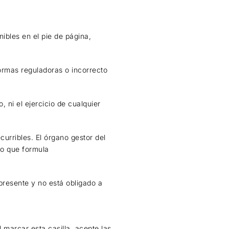
ibles en el pie de página,
ormas reguladoras o incorrecto
 ni el ejercicio de cualquier
curribles. El órgano gestor del
no que formula
presente y no está obligado a
 marcar esta casilla, acepte las