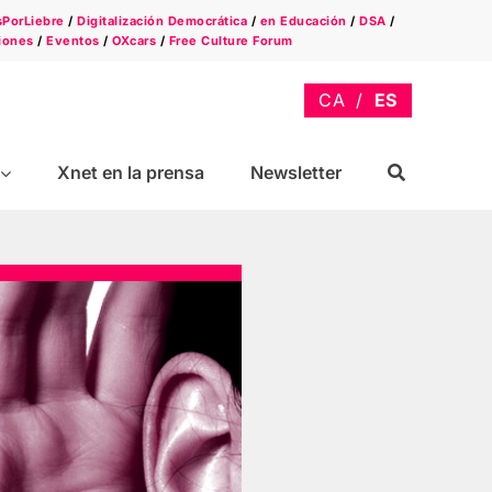
sPorLiebre
/
Digitalización Democrática
/
en Educación
/
DSA
/
iones
/
Eventos
/
OXcars
/
Free Culture Forum
Xnet en la prensa
Newsletter