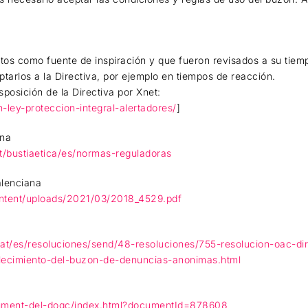
s como fuente de inspiración y que fueron revisados a su tiemp
ptarlos a la Directiva, por ejemplo en tiempos de reacción.
sposición de la Directiva por Xnet:
n-ley-proteccion-integral-alertadores/
]
ona
at/bustiaetica/es/normas-reguladoras
lenciana
ontent/uploads/2021/03/2018_4529.pdf
u.cat/es/resoluciones/send/48-resoluciones/755-resolucion-oac-di
blecimiento-del-buzon-de-denuncias-anonimas.html
cument-del-dogc/index.html?documentId=878608