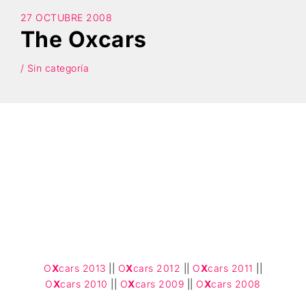
27 OCTUBRE 2008
The Oxcars
Búsqueda
/ Sin categoría
Porque su negocio no es
nuestra cultura. Estamos
destruyendo un monopolio
O
X
cars 2013
||
O
X
cars 2012
||
O
X
cars 2011
||
O
X
cars 2010
||
O
X
cars 2009
||
O
X
cars 2008