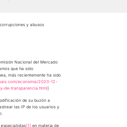
 corrupciones y abusos
Comisión Nacional del Mercado
amos que ha sido
línea, más recientemente ha sido
elpais.com/economia/2020-12-
ey-de-transparencia.html
]
odificación de su buzón a
trear las IP de los usuarios y
o.
especialistas
[1]
en materia de