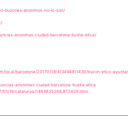
acion-buzones-anonimos-no-lo-son/
t/
nuncias-anonimas-ciudad-barcelona-bustia-etica/
om/local/barcelona/20170119/413494811430/buzon-etico-ayunta
enuncias-anonimas-ciudad-barcelona-bustia-etica
17/01/19/catalunya/1484825269_872429.html