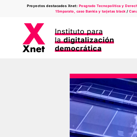
Saltar
Proyectos destacados Xnet:
Posgrado Tecnopolítica y Derecho
al
15mparato, caso Bankia y tarjetas black
/
Cana
contenido