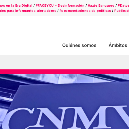
s en la Era Digital
/
#FAKEYOU = Desinformación
/
Hazte Banquero
/
#Dato
les para informantes-alertadores
/
Recomendaciones de políticas
/
Publicac
Quiénes somos
Ámbitos