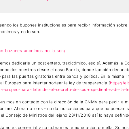
ando los buzones institucionales para recibir información sobre
nónimos y no lo son.
acion-buzones-anonimos-no-lo-son/
emos dedicarle un post entero, tragicómico, eso sí. Además la 
conocidos nuestros desde el caso Bankia, donde también denunci
 para las puertas giratorias entre banca y política. En la misma 
nal Europeo para intentar sortear la ley de trasparencia [
https://
al-europeo-para-defender-el-secreto-de-sus-expedientes-de-la-l
usimos en contacto con la dirección de la CNMV para pedir la m
nimo. Ahora no lo es - no da indicaciones para que no puedan ras
el Consejo de Ministros del lejano 23/11/2018 así lo haya definid
sta no es comercial y no cobramos remuneración por ella. Somos 