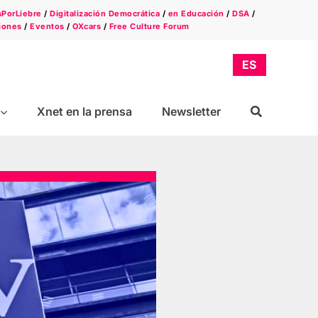
sPorLiebre
/
Digitalización Democrática
/
en Educación
/
DSA
/
iones
/
Eventos
/
OXcars
/
Free Culture Forum
Xnet en la prensa
Newsletter