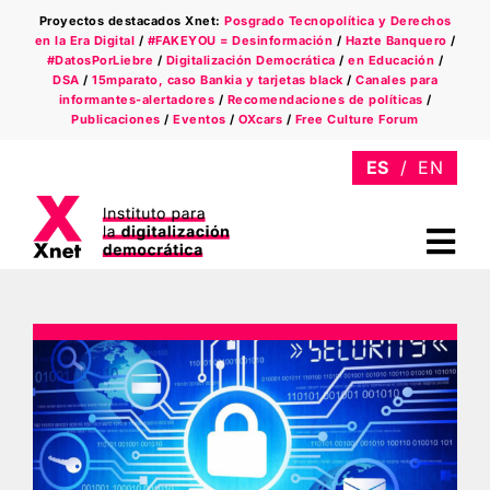
Saltar
Proyectos destacados Xnet:
Posgrado Tecnopolítica y Derechos
al
en la Era Digital
/
#FAKEYOU = Desinformación
/
Hazte Banquero
/
contenido
#DatosPorLiebre
/
Digitalización Democrática
/
en Educación
/
DSA
/
15mparato, caso Bankia y tarjetas black
/
Canales para
informantes-alertadores
/
Recomendaciones de políticas
/
Publicaciones
/
Eventos
/
OXcars
/
Free Culture Forum
Tog
Nav
Quiénes somos
Ámbitos
Xnet en la prensa
Newsletter