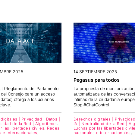
EMBRE 2025
14 SEPTIEMBRE 2025
t
Pegasus para todos
ct (Reglamento del Parlamento
La propuesta de monitorización
 del Consejo para un acceso
automatizada de las conversac
s datos) otorga a los usuarios
íntimas de la ciudadanía europ
clave.
Stop #ChatControl
igitales | Privacidad | Datos |
Derechos digitales | Privacidad
alidad de la Red | Algoritmos
,
IA | Neutralidad de la Red | Al
 las libertades civiles. Redes
Luchas por las libertades civi
s e internacionales
,
nacionales e internacionales
,