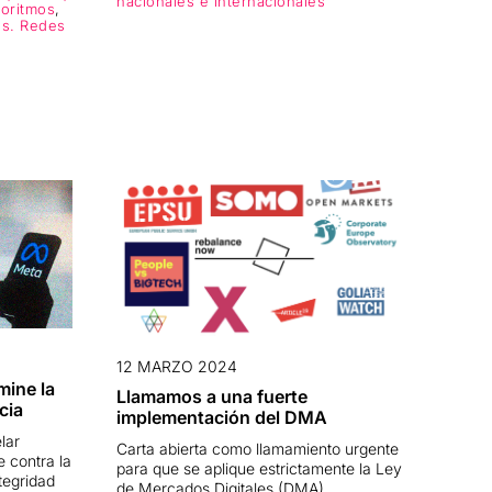
nacionales e internacionales
goritmos
,
les. Redes
12 MARZO 2024
mine la
Llamamos a una fuerte
cia
implementación del DMA
lar
Carta abierta como llamamiento urgente
 contra la
para que se aplique estrictamente la Ley
tegridad
de Mercados Digitales (DMA).