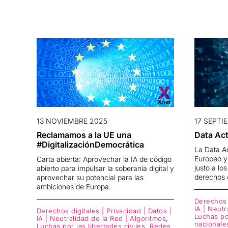
13 NOVIEMBRE 2025
17 SEPTI
Reclamamos a la UE una
Data Ac
#DigitalizaciónDemocrática
La Data A
Europeo y
Carta abierta: Aprovechar la IA de código
justo a lo
abierto para impulsar la soberanía digital y
derechos 
aprovechar su potencial para las
ambiciones de Europa.
Derechos d
IA | Neutr
Derechos digitales | Privacidad | Datos |
Luchas por
IA | Neutralidad de la Red | Algoritmos
,
nacionale
Luchas por las libertades civiles. Redes