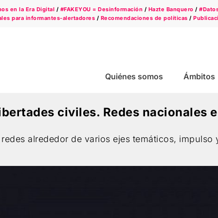
s en la Era Digital
/
#FAKEYOU = Desinformación
/
Hazte Banquero
/
#Dato
les para informantes-alertadores
/
Recomendaciones de políticas
/
Publicac
Quiénes somos
Ámbitos
ibertades civiles. Redes nacionales 
n redes alrededor de varios ejes temáticos, impulso