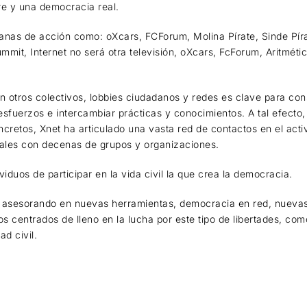
re y una democracia real.
nas de acción como: oXcars, FCForum, Molina Pírate, Sinde Píra
mmit, Internet no será otra televisión, oXcars, FcForum, Aritmét
on otros colectivos, lobbies ciudadanos y redes es clave para con
 esfuerzos e intercambiar prácticas y conocimientos. A tal efecto,
ncretos, Xnet ha articulado una vasta red de contactos en el acti
guales con decenas de grupos y organizaciones.
iduos de participar en la vida civil la que crea la democracia.
nto asesorando en nuevas herramientas, democracia en red, nueva
os centrados de lleno en la lucha por este tipo de libertades, co
d civil.