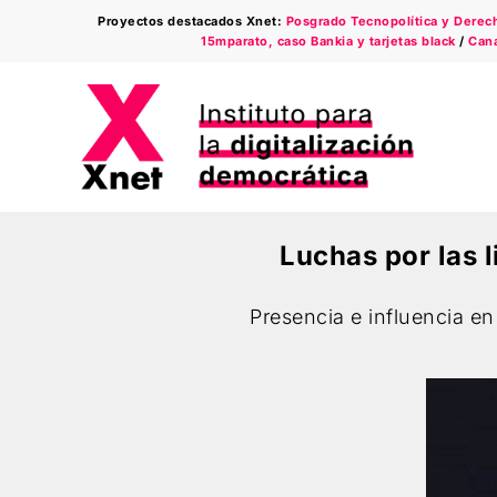
Saltar
Proyectos destacados Xnet:
Posgrado Tecnopolítica y Derecho
al
15mparato, caso Bankia y tarjetas black
/
Cana
contenido
Luchas por las l
Presencia e influencia e