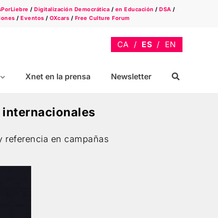
sPorLiebre
/
Digitalización Democrática
/
en Educación
/
DSA
/
iones
/
Eventos
/
OXcars
/
Free Culture Forum
Xnet en la prensa
Newsletter
e internacionales
 y referencia en campañas