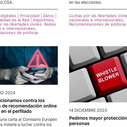
to CSA.
en las elecciones.
igitales | Privacidad | Datos |
Luchas por las libertades civi
alidad de la Red | Algoritmos
,
nacionales e internacionales
,
 las libertades civiles. Redes
Recomendaciones de políticas
s e internacionales
,
ciones de políticas
RO 2024
icionamos contra los
s de recomendación online
14 DICIEMBRE 2023
en el perfilado
Pedimos mayor protección
una carta al Comisario Europeo
personas
a instarle a luchar contra los