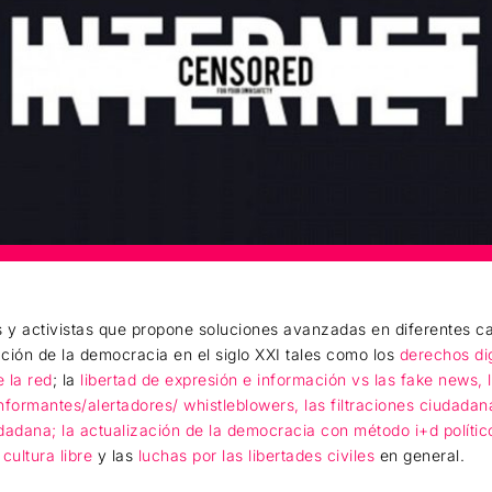
as y activistas que propone soluciones avanzadas en diferentes 
ación de la democracia en el siglo XXI tales como los
derechos dig
e la red
; la
libertad de expresión e información vs las fake news, 
nformantes/alertadores/ whistleblowers, las filtraciones ciudadan
udadana; la actualización de la democracia con método i+d político
a
cultura libre
y las
luchas por las libertades civiles
en general.