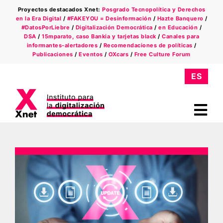
Saltar
Proyectos destacados Xnet:
Posgrado Tecnopolítica y Derechos
al
en la Era Digital
/
#FAKEYOU = Desinformación
/
Hazte Banquero
/
contenido
#DatosPorLiebre
/
Digitalización Democrática
/
en Educación
/
DSA
/
15mparato, caso Bankia y tarjetas black
/
Canales para
informantes-alertadores
/
Recomendaciones de políticas
/
Publicaciones
/
Eventos
/
OXcars
/
Free Culture Forum
Tog
Nav
Quiénes somos
Ámbitos
Xnet en la prensa
Newsletter