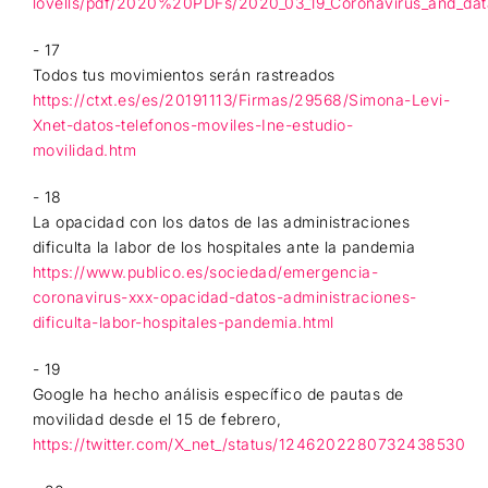
lovells/pdf/2020%20PDFs/2020_03_19_Coronavirus_and_dat
- 17
Todos tus movimientos serán rastreados
https://ctxt.es/es/20191113/Firmas/29568/Simona-Levi-
Xnet-datos-telefonos-moviles-Ine-estudio-
movilidad.htm
- 18
La opacidad con los datos de las administraciones
dificulta la labor de los hospitales ante la pandemia
https://www.publico.es/sociedad/emergencia-
coronavirus-xxx-opacidad-datos-administraciones-
dificulta-labor-hospitales-pandemia.html
- 19
Google ha hecho análisis específico de pautas de
movilidad desde el 15 de febrero,
https://twitter.com/X_net_/status/1246202280732438530