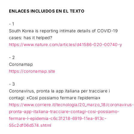
ENLACES INCLUIDOS EN EL TEXTO
- 1
South Korea is reporting intimate details of COVID-19
cases: has it helped?
https://www.nature.com/articles/d41586-020-00740-y
- 2
Coronamap
https://coronamap.site
- 3
Coronavirus, pronta la app italiana per tracciare i
contagi: «Così possiamo fermare l’epidemia»
https://www.corriere.it/tecnologia/20_marzo_18/coronavirus-
pronta-app-italiana-tracciare-contagi-cosi-possiamo-
fermare-l-epidemia-c6c31218-6919-11ea-913c-
55c2df06d574.shtml