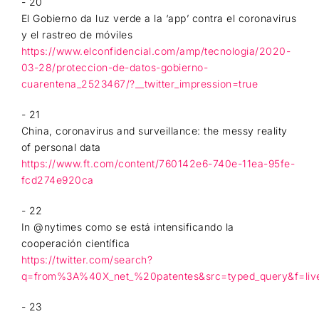
- 20
El Gobierno da luz verde a la ‘app’ contra el coronavirus
y el rastreo de móviles
https://www.elconfidencial.com/amp/tecnologia/2020-
03-28/proteccion-de-datos-gobierno-
cuarentena_2523467/?__twitter_impression=true
- 21
China, coronavirus and surveillance: the messy reality
of personal data
https://www.ft.com/content/760142e6-740e-11ea-95fe-
fcd274e920ca
- 22
In @nytimes como se está intensificando la
cooperación científica
https://twitter.com/search?
q=from%3A%40X_net_%20patentes&src=typed_query&f=liv
- 23