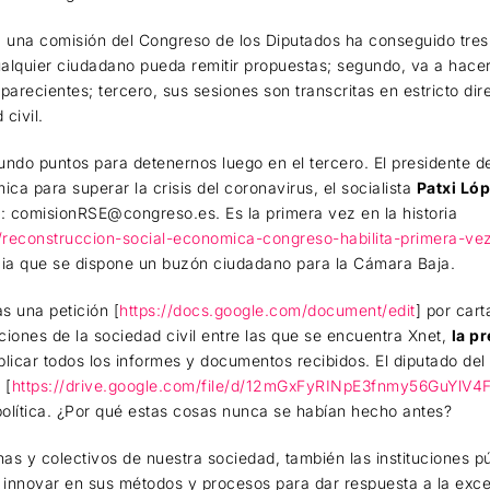
 una comisión del Congreso de los Diputados ha conseguido tres 
ualquier ciudadano pueda remitir propuestas; segundo, va a hace
arecientes; tercero, sus sesiones son transcritas en estricto dire
civil.
ndo puntos para detenernos luego en el tercero. El presidente d
ca para superar la crisis del coronavirus, el socialista
Patxi Lóp
o
: comisionRSE@congreso.es. Es la primera vez en la historia
ca/reconstruccion-social-economica-congreso-habilita-primera-ve
cia que se dispone un buzón ciudadano para la Cámara Baja.
 una petición [
https://docs.google.com/document/edit
] por cart
ciones de la sociedad civil entre las que se encuentra Xnet,
la p
licar todos los informes y documentos recibidos. El diputado de
 [
https://drive.google.com/file/d/12mGxFyRINpE3fnmy56GuYlV
 política. ¿Por qué estas cosas nunca se habían hecho antes?
s y colectivos de nuestra sociedad, también las instituciones púb
e innovar en sus métodos y procesos para dar respuesta a la exc