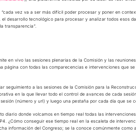
e, “cada vez va a ser más difícil poder procesar y poner en conte
, el desarrollo tecnológico para procesar y analizar todos esos d
la transparencia”.
ite en vivo las sesiones plenarias de la Comisión y las reunione
 una página con todas las comparecencias e intervenciones que s
dar seguimiento a las sesiones de la Comisión para la Reconstruc
orativa en la que llevar todo el control de avances de cada sesió
 sesión (número y url) y luego una pestaña por cada día que se c
to diario donde volcamos en tiempo real todas las intervenciones
P4. ¿Cómo conseguir ese tiempo real en la escaleta de interven
icha información del Congreso; se la conoce comúnmente como a