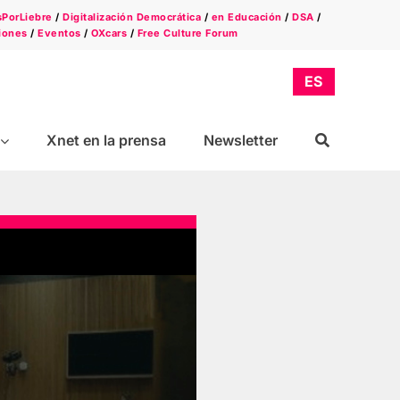
sPorLiebre
/
Digitalización Democrática
/
en Educación
/
DSA
/
iones
/
Eventos
/
OXcars
/
Free Culture Forum
Xnet en la prensa
Newsletter