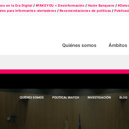
s en la Era Digital
/
#FAKEYOU = Desinformación
/
Hazte Banquero
/
#Dato
les para informantes-alertadores
/
Recomendaciones de políticas
/
Publicac
Quiénes somos
Ámbitos