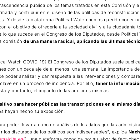
rascendencia pública de los temas tratados en esta Comisión y el
mada y contribuir en el diseño de las políticas de reconstrucci
s. Y desde la plataforma Political Watch hemos querido poner nu
con el objetivo de ofrecerle a la sociedad civil y a la ciudadanía 
 lo que sucede en el Congreso de los Diputados, desde Politic
la comisión
de una manera radical, aplicando las últimas técni
tical Watch COVID-19? El Congreso de los Diputados suele publicar
nes con un decalaje de al menos, una semana. La importancia de 
 de poder analizar y dar respuesta a las intervenciones y compar
clave en un proceso de incidencia. Por ello,
tener la informac
sta y por tanto, el impacto de las acciones mismas.
sitivo para hacer públicas las transcripciones en el mismo dí
es hayan hecho su exposición.
ara poder llevar a cabo un análisis de los datos que las administ
r los discursos de los políticos son indispensables”, explica
Nach
//maldita.es/
], una plataforma conocida por su labor de fact-chec