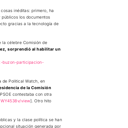
cosas inéditas: primero, ha
r públicos los documentos
cto gracias a la tecnología de
e la célebre Comisión de
ez, sorprendió al habilitar un
z-buzon-participacion-
a de Political Watch, en
residencia de la Comisión
l PSOE contestaba con otra
4FWY4538v/view
]. Otro hito
licas y la clase política se han
epcional situación generada por