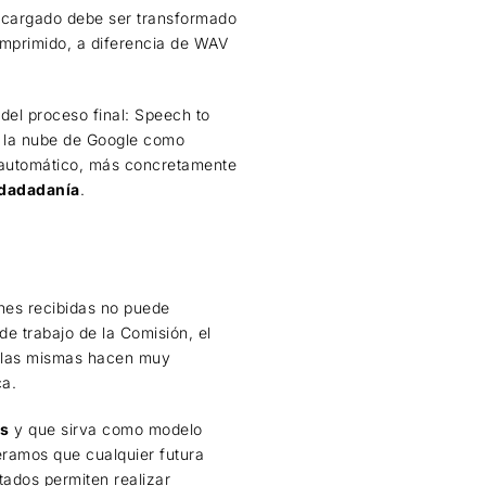
escargado debe ser transformado
mprimido, a diferencia de WAV
 del proceso final: Speech to
e la nube de Google como
 automático, más concretamente
iudadadanía
.
ones recibidas no puede
de trabajo de la Comisión, el
e las mismas hacen muy
ca.
es
y que sirva como modelo
eramos que cualquier futura
tados permiten realizar