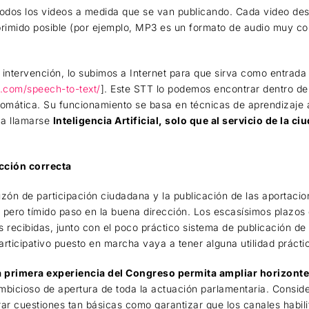
 todos los videos a medida que se van publicando. Cada video d
rimido posible (por ejemplo, MP3 es un formato de audio muy co
a intervención, lo subimos a Internet para que sirva como entrada
e.com/speech-to-text/
]. Este STT lo podemos encontrar dentro d
omática. Su funcionamiento se basa en técnicas de aprendizaje
 a llamarse
Inteligencia Artificial, solo que al servicio de la c
ección correcta
zón de participación ciudadana y la publicación de las aportaci
 pero tímido paso en la buena dirección. Los escasísimos plazos 
 recibidas, junto con el poco práctico sistema de publicación d
ticipativo puesto en marcha vaya a tener alguna utilidad prácti
 primera experiencia del Congreso permita ampliar horizont
mbicioso de apertura de toda la actuación parlamentaria. Consid
r cuestiones tan básicas como garantizar que los canales habili