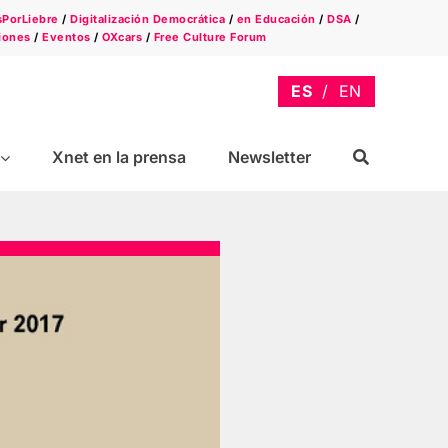
sPorLiebre
/
Digitalización Democrática
/
en Educación
/
DSA
/
iones
/
Eventos
/
OXcars
/
Free Culture Forum
Xnet en la prensa
Newsletter