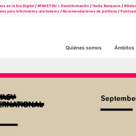
s en la Era Digital
/
#FAKEYOU = Desinformación
/
Hazte Banquero
/
#Dato
les para informantes-alertadores
/
Recomendaciones de políticas
/
Publicac
Quiénes somos
Ámbitos