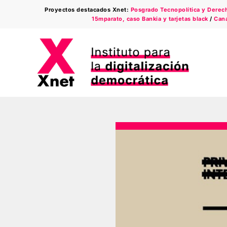
Saltar
Proyectos destacados Xnet:
Posgrado Tecnopolítica y Derecho
al
15mparato, caso Bankia y tarjetas black
/
Cana
contenido