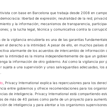
tivista con base en Barcelona que trabaja desde 2008 en campo
 democracia: libertad de expresión; neutralidad de la red; privacida
cimiento y la información; mecanismos de transparencia, participa
ciones; y la lucha legal, técnica y comunicativa contra la corrupci
 de la vigilancia encubierta es una de las garantías fundamentale
s en el derecho a la intimidad. A pesar de ello, en muchos países 
fectiva alarmante de los acuerdos de intercambio de información c
 en la intimidad es la misma independientemente de que un gobie
tenga la información de otro gobierno. Así como la vigilancia por
ar sujeta a una supervisión y unas salvaguardias adecuadas, los
.
to
, Privacy International explica las repercusiones para los der
encia entre gobiernos y ofrece recomendaciones para los organi
ncias de inteligencia. Privacy International está compartiendo es
es de más de 40 países como parte de un proyecto para aumentar
ción de inteligencia y para alentar a los organismos supervisores 