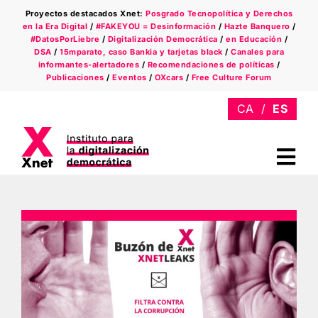
Saltar
Proyectos destacados Xnet:
Posgrado Tecnopolítica y Derechos
al
en la Era Digital
/
#FAKEYOU = Desinformación
/
Hazte Banquero
/
contenido
#DatosPorLiebre
/
Digitalización Democrática
/
en Educación
/
DSA
/
15mparato, caso Bankia y tarjetas black
/
Canales para
informantes-alertadores
/
Recomendaciones de políticas
/
Publicaciones
/
Eventos
/
OXcars
/
Free Culture Forum
Tog
Nav
Quiénes somos
Ámbitos
Xnet en la prensa
Newsletter