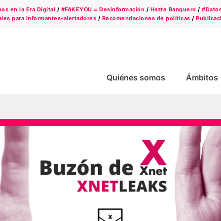
s en la Era Digital
/
#FAKEYOU = Desinformación
/
Hazte Banquero
/
#Dato
les para informantes-alertadores
/
Recomendaciones de políticas
/
Publicac
Quiénes somos
Ámbitos