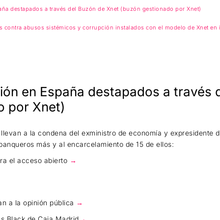
aña destapados a través del Buzón de Xnet (buzón gestionado por Xnet)
contra abusos sistémicos y corrupción instalados con el modelo de Xnet en i
ión en España destapados a través 
o por Xnet)
 llevan a la condena del exministro de economía y expresidente 
y banqueros más y al encarcelamiento de 15 de ellos:
ara el acceso abierto
→
an a la opinión pública
→
tas Black de Caja Madrid
→