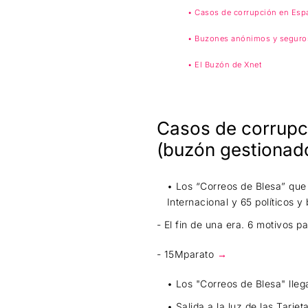
• Casos de corrupción en Esp
• Buzones anónimos y seguros 
• El Buzón de Xnet
Casos de corrupc
(buzón gestionad
• Los “Correos de Blesa” que
Internacional y 65 políticos 
- El fin de una era. 6 motivos p
- 15Mparato
→
• Los "Correos de Blesa" lleg
• Salida a la luz de las Tarje