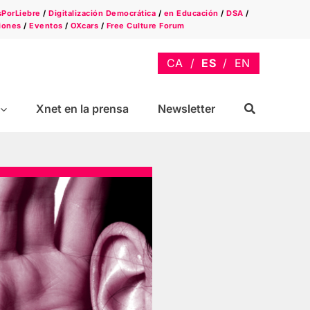
sPorLiebre
/
Digitalización Democrática
/
en Educación
/
DSA
/
iones
/
Eventos
/
OXcars
/
Free Culture Forum
Xnet en la prensa
Newsletter