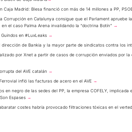
ón Caja Madrid: Blesa financió con más de 14 millones a PP, PS
la Corrupción en Catalunya consigue que el Parlament apruebe la
a en el caso Palma Arena invalidando la “doctrina Botín”
→
 de Guindos en #LuxLeaks
→
l dirección de Bankia y la mayor parte de sindicatos contra los i
alizado por Xnet a partir de casos de corrupción enviados por l
corrupta del AVE catalán
→
 Ferrovial infló las facturas de acero en el AVE
→
gos en negro de las sedes del PP, la empresa COFELY, implicada e
l Son Espases
→
baratar costes habría provocado filtraciones tóxicas en el ver