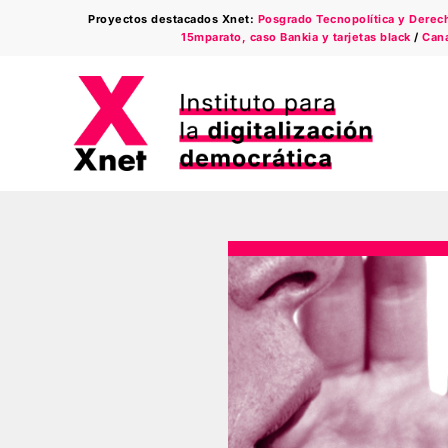
Saltar
Proyectos destacados Xnet:
Posgrado Tecnopolítica y Derecho
al
15mparato, caso Bankia y tarjetas black
/
Cana
contenido