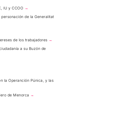
OE, IU y CCOO
→
 personación de la Generalitat
ntereses de los trabajadores
→
a ciudadanía a su Buzón de
n la Operanción Púnica, y las
tedero de Menorca
→