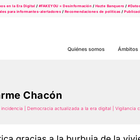
s en la Era Digital
/
#FAKEYOU = Desinformación
/
Hazte Banquero
/
#Dato
les para informantes-alertadores
/
Recomendaciones de políticas
/
Publicac
Quiénes somos
Ámbitos
arme Chacón
incidencia | Democracia actualizada a la era digital | Vigilancia
tica gracias a la burbuja de la viv