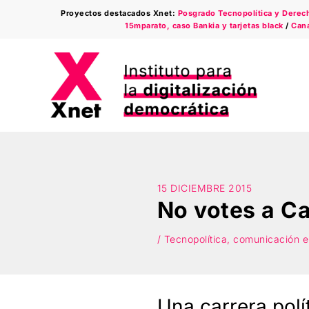
Saltar
Proyectos destacados Xnet:
Posgrado Tecnopolítica y Derecho
al
15mparato, caso Bankia y tarjetas black
/
Cana
contenido
15 DICIEMBRE 2015
No votes a C
/ Tecnopolítica, comunicación e 
Una carrera polí