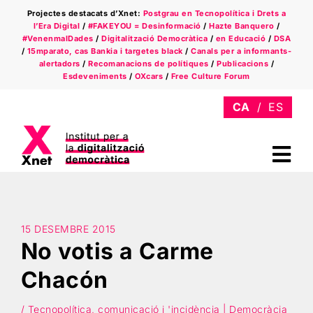
Skip
Projectes destacats d’Xnet:
Postgrau en Tecnopolítica i Drets a
to
l’Era Digital
/
#FAKEYOU = Desinformació
/
Hazte Banquero
/
content
#VenenmalDades
/
Digitalització Democràtica
/
en Educació
/
DSA
/
15mparato, cas Bankia i targetes black
/
Canals per a informants-
alertadors
/
Recomanacions de polítiques
/
Publicacions
/
Esdeveniments
/
OXcars
/
Free Culture Forum
Tog
Nav
Qui som
Àmbits
15 DESEMBRE 2015
No votis a Carme
Xnet a la premsa
Chacón
Newsletter
/ Tecnopolítica, comunicació i 'incidència | Democràcia