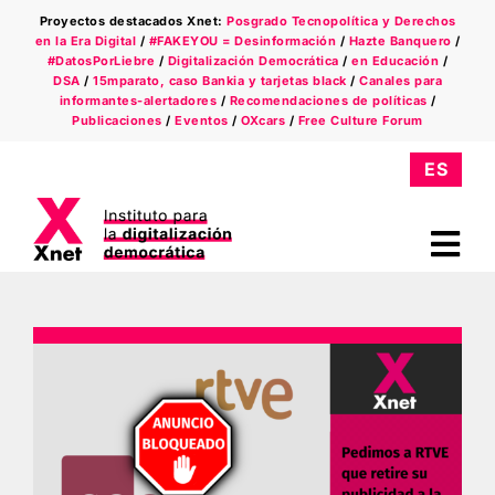
Saltar
Proyectos destacados Xnet:
Posgrado Tecnopolítica y Derechos
al
en la Era Digital
/
#FAKEYOU = Desinformación
/
Hazte Banquero
/
contenido
#DatosPorLiebre
/
Digitalización Democrática
/
en Educación
/
DSA
/
15mparato, caso Bankia y tarjetas black
/
Canales para
informantes-alertadores
/
Recomendaciones de políticas
/
Publicaciones
/
Eventos
/
OXcars
/
Free Culture Forum
Tog
Nav
Quiénes somos
Ámbitos
Xnet en la prensa
Newsletter