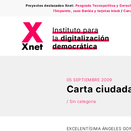
Saltar
Proyectos destacados Xnet:
Posgrado Tecnopolítica y Derecho
al
15mparato, caso Bankia y tarjetas black
/
Cana
contenido
05 SEPTIEMBRE 2009
Carta ciudada
/ Sin categoría
EXCELENTÍSIMA ÁNGELES GO