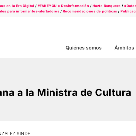
s en la Era Digital
/
#FAKEYOU = Desinformación
/
Hazte Banquero
/
#Dato
les para informantes-alertadores
/
Recomendaciones de políticas
/
Publicac
Quiénes somos
Ámbitos
na a la Ministra de Cultura
NZÁLEZ SINDE