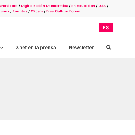
sPorLiebre
/
Digitalización Democrática
/
en Educación
/
DSA
/
iones
/
Eventos
/
OXcars
/
Free Culture Forum
Xnet en la prensa
Newsletter