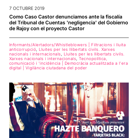
7 OCTUBRE 2019
Como Caso Castor denunciamos ante la fiscalía
del Tribunal de Cuentas 'negligencia' del Gobierno
de Rajoy con el proyecto Castor
Informants/Alertadors/Whistleblowers | Filtracions i lluita
anticorrupció
,
Lluites per les llibertats civils. Xarxes
nacionals i internacionals
,
Lluites per les llibertats civils.
Xarxes nacionals i internacionals
,
Tecnopolítica,
comunicació i 'incidència | Democràcia actualitzada a l'era
digital | Vigilància ciutadana del poder