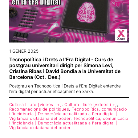
1 GENER 2025
Tecnopolítica i Drets a l'Era Digital - Curs de
postgrau universitari dirigit per Simona Levi,
Cristina Ribas i David Bondia a la Universitat de
Barcelona (Oct.-Des.)
Postgrau en Tecnopolítica i Drets a l’Era Digital: entendre
l’era digital per actuar eficaçment en xarxa.
Cultura Lliure [vídeos i +]
,
Cultura Lliure [vídeos i +]
,
Recomanacions de polítiques
,
Tecnopolítica, comunicació
i 'incidència | Democràcia actualitzada a l'era digital |
Vigilància ciutadana del poder
,
Tecnopolítica, comunicació
i 'incidència | Democràcia actualitzada a l'era digital |
Vigilància ciutadana del poder