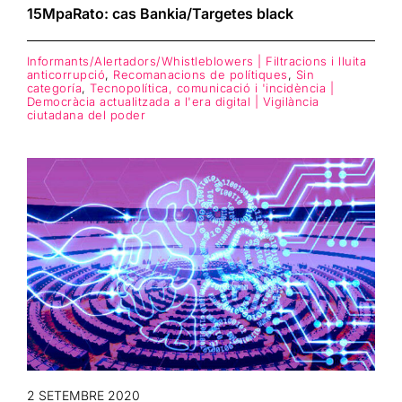
15MpaRato: cas Bankia/Targetes black
Informants/Alertadors/Whistleblowers | Filtracions i lluita
anticorrupció
,
Recomanacions de polítiques
,
Sin
categoría
,
Tecnopolítica, comunicació i 'incidència |
Democràcia actualitzada a l'era digital | Vigilància
ciutadana del poder
2 SETEMBRE 2020