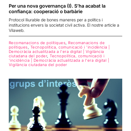
Per una nova governança (I). S’ha acabat la
confiança: cooperació o barbàrie
Protocol lliurable de bones maneres per a polítics i
institucions envers la societat civil activa. El nostre article a
Vilaweb.
Recomanacions de polítiques
,
Recomanacions de
polítiques
,
Tecnopolítica, comunicació i 'incidència |
Democràcia actualitzada a l'era digital | Vigilància
ciutadana del poder
,
Tecnopolítica, comunicació i
'incidència | Democràcia actualitzada a l'era digital |
Vigilància ciutadana del poder