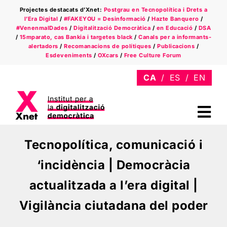
Skip
Projectes destacats d’Xnet:
Postgrau en Tecnopolítica i Drets a
to
l’Era Digital
/
#FAKEYOU = Desinformació
/
Hazte Banquero
/
content
#VenenmalDades
/
Digitalització Democràtica
/
en Educació
/
DSA
/
15mparato, cas Bankia i targetes black
/
Canals per a informants-
alertadors
/
Recomanacions de polítiques
/
Publicacions
/
Esdeveniments
/
OXcars
/
Free Culture Forum
Tog
Nav
Qui som
Tecnopolítica, comunicació i
‘incidència | Democràcia
Àmbits
actualitzada a l’era digital |
Xnet a la premsa
Vigilància ciutadana del poder
Newsletter