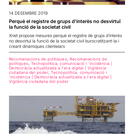
14 DESEMBRE 2019
Perquè el registre de grups d’interès no desvirtuï
la funció de la societat civil
Xnet propose mesures perquè el registre de grups d’interès
no desvirtuï la funció de la societat civil burocratitzant-la i
creant dinàmiques clientelars
Recomanacions de polítiques
,
Recomanacions de
polítiques
,
Tecnopolítica, comunicació i 'incidència |
Democràcia actualitzada a l'era digital | Vigilància
ciutadana del poder
,
Tecnopolítica, comunicació i
'incidència | Democràcia actualitzada a l'era digital |
Vigilància ciutadana del poder