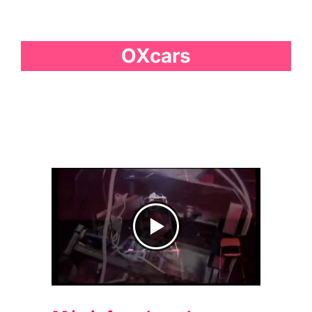
OXcars
Clip de los oXcars 2013