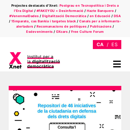
Skip
Projectes destacats d’Xnet:
Postgrau en Tecnopolítica i Drets a
to
l’Era Digital
/
#FAKEYOU = Desinformació
/
Hazte Banquero
/
content
#VenenmalDades
/
Digitalització Democràtica
/
en Educació
/
DSA
/
15mparato, cas Bankia i targetes black
/
Canals per a informants-
alertadors
/
Recomanacions de polítiques
/
Publicacions
/
Esdeveniments
/
OXcars
/
Free Culture Forum
Tog
Nav
Qui som
Àmbits
Xnet a la premsa
Newsletter