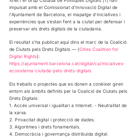
Xnet i el Grup Ciutadà de Polítiques Digitals [1] han
impulsat amb el Comissionat d'Innovació Digital de
l'Ajuntament de Barcelona, el mapatge d'iniciatives i
experiències que s’estan fent a la ciutat per defensar i
preservar els drets digitals de la ciutadania.
El resultat s'ha publicat aquí dins el marc de la Coalició
de Ciutats pels Drets Digitals — (
Cities Coalition for
Digital Rights
):
https://ajuntament.barcelona.cat/digital/ca/iniciatives-
ecosistema-ciutada-pels-drets-digitals
Els treballs o projectes que es donen a conèixer giren
entorn als àmbits definits per la Coalició de Ciutats pels
Drets Digitals:
1. Accés universal i igualitari a Internet. - Neutralitat de
la xarxa.
2. Privacitat digital i protecció de dades.
3. Algoritmes i drets fonamentals.
4. Democràcia i governança distribuïda digital.