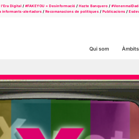
l’Era Digital
/
#FAKEYOU = Desinformació
/
Hazte Banquero
/
#VenenmalDad
a informants-alertadors
/
Recomanacions de polítiques
/
Publicacions
/
Esde
Qui som
Àmbits