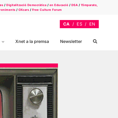
es
/
Digitalització Democràtica
/
en Educació
/
DSA
/
15mparato,
veniments
/
OXcars
/
Free Culture Forum
Xnet a la premsa
Newsletter