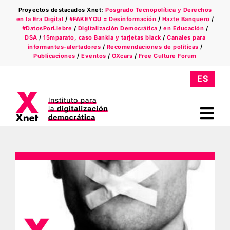
Saltar
Proyectos destacados Xnet:
Posgrado Tecnopolítica y Derechos
al
en la Era Digital
/
#FAKEYOU = Desinformación
/
Hazte Banquero
/
contenido
#DatosPorLiebre
/
Digitalización Democrática
/
en Educación
/
DSA
/
15mparato, caso Bankia y tarjetas black
/
Canales para
informantes-alertadores
/
Recomendaciones de políticas
/
Publicaciones
/
Eventos
/
OXcars
/
Free Culture Forum
Tog
Nav
Quiénes somos
Ámbitos
Xnet en la prensa
Newsletter