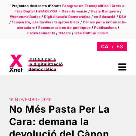
Skip
Projectes destacats d’Xnet:
Postgrau en Tecnopolítica i Drets a
to
l’Era Digital
/
#FAKEYOU = Desinformació
/
Hazte Banquero
/
content
#VenenmalDades
/
Digitalització Democràtica
/
en Educació
/
DSA
/
15mparato, cas Bankia i targetes black
/
Canals per a informants-
alertadors
/
Recomanacions de polítiques
/
Publicacions
/
Esdeveniments
/
OXcars
/
Free Culture Forum
Tog
Nav
Qui som
Àmbits
16 NOVEMBRE 2010
No Més Pasta Per La
Xnet a la premsa
Cara: demana la
devolució del Cànon
Newsletter