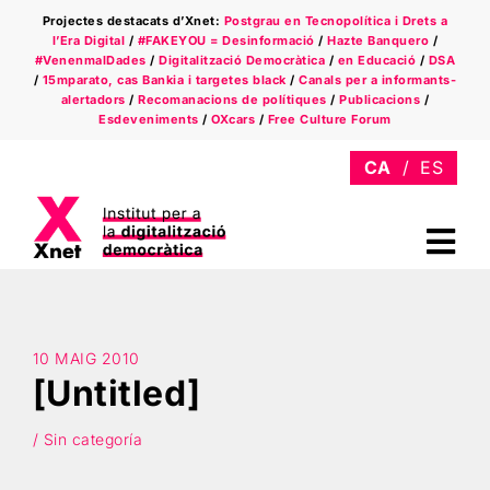
Skip
Projectes destacats d’Xnet:
Postgrau en Tecnopolítica i Drets a
to
l’Era Digital
/
#FAKEYOU = Desinformació
/
Hazte Banquero
/
content
#VenenmalDades
/
Digitalització Democràtica
/
en Educació
/
DSA
/
15mparato, cas Bankia i targetes black
/
Canals per a informants-
alertadors
/
Recomanacions de polítiques
/
Publicacions
/
Esdeveniments
/
OXcars
/
Free Culture Forum
Tog
Nav
Qui som
Àmbits
10 MAIG 2010
[Untitled]
Xnet a la premsa
/ Sin categoría
Newsletter