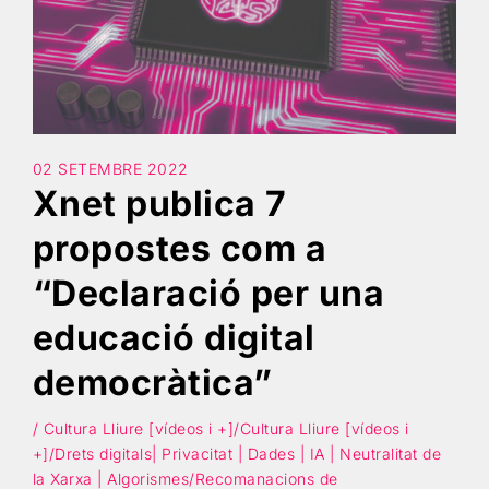
Cercar
02 SETEMBRE 2022
Xnet publica 7
propostes com a
“Declaració per una
educació digital
democràtica”
/ Cultura Lliure [vídeos i +]/Cultura Lliure [vídeos i
+]/Drets digitals| Privacitat | Dades | IA | Neutralitat de
la Xarxa | Algorismes/Recomanacions de