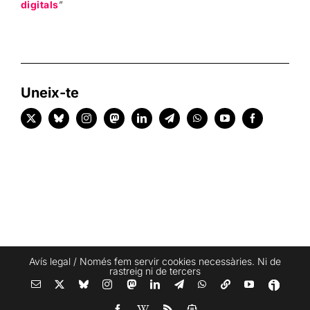
digitals
”
Uneix-te
Avís legal
/ Només fem servir cookies necessàries. Ni de
rastreig ni de tercers