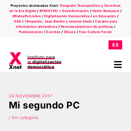
Saltar
Proyectos destacados Xnet:
Posgrado Tecnopolítica y Derechos
al
en la Era Digital
/
#FAKEYOU = Desinformación
/
Hazte Banquero
/
contenido
#DatosPorLiebre
/
Digitalización Democrática
/
en Educación
/
DSA
/
15mparato, caso Bankia y tarjetas black
/
Canales para
informantes-alertadores
/
Recomendaciones de políticas
/
Publicaciones
/
Eventos
/
OXcars
/
Free Culture Forum
Tog
Nav
Quiénes somos
Ámbitos
24 NOVIEMBRE 2017
Mi segundo PC
Xnet en la prensa
/ Sin categoría
Newsletter