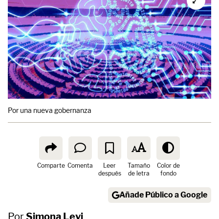
Por una nueva gobernanza
Comparte
Comenta
Leer
Tamaño
Color de
después
de letra
fondo
Añade Público a Google
Por
Simona Levi